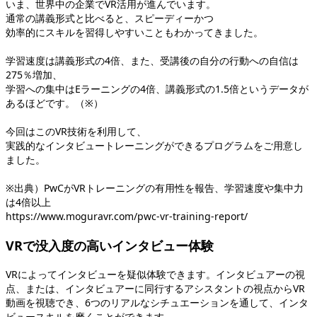
いま、世界中の企業でVR活用が進んでいます。
通常の講義形式と比べると、スピーディーかつ
効率的にスキルを習得しやすいこともわかってきました。
学習速度は講義形式の4倍、また、受講後の自分の行動への自信は
275％増加、
学習への集中はEラーニングの4倍、講義形式の1.5倍というデータが
あるほどです。（※）
今回はこのVR技術を利用して、
実践的なインタビュートレーニングができるプログラムをご用意し
ました。
※出典）PwCがVRトレーニングの有用性を報告、学習速度や集中力
は4倍以上
https://www.moguravr.com/pwc-vr-training-report/
VRで没入度の高いインタビュー体験
VRによってインタビューを疑似体験できます。インタビュアーの視
点、または、インタビュアーに同行するアシスタントの視点からVR
動画を視聴でき、6つのリアルなシチュエーションを通して、インタ
ビュースキルを磨くことができます。